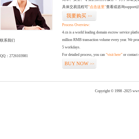
具体交易流程可
“点击这里”
查看或咨询support@
我要购买
>>
Process Overview:
4.cn is a world leading domain escrow service plat
million RMB transaction volume every year. We promi
联系我们
5 workdays.
For detailed process, you can
“visit here”
or contact
QQ：2726103981
BUY NOW
>>
Copyright © 1998 -2025 www.