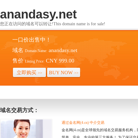
anandasy.net
您正在访问的域名可以转让!This domain name is for sale!
一口价出售中！
域名
anandasy.net
Domain Name:
售价
CNY 999.00
Listing Price:
立即购买
BUY NOW
>>
>>
域名交易方式：
通过金名网(4.cn) 中介交易
金名网(4.cn)是全球领先的域名交易服务机
简单、安全、专业的第三方服务！ 为了保证交